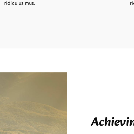
ridiculus mus.
r
Achievin