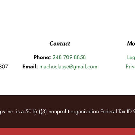
Contact
Mo
Phone:
248 709 8858
Leg
8307
Email:
machoclause@gmail.com
Priv
 Inc. is a 501(c)(3) nonprofit organization Federal Tax I