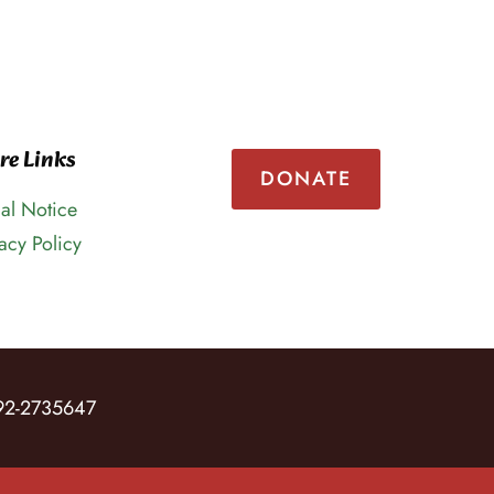
re Links
DONATE
al Notice
acy Policy
D 92-2735647